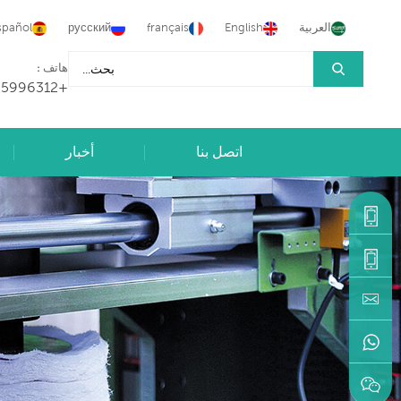
العربية
English
français
русский
spañol
هاتف :
+86-15905996312
اتصل بنا
أخبار
+86-
15905996312
+86-
machine@hongancn.com
595-
22216883
+86