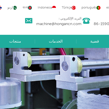
e
português
Türkçe
Indonesia
বাংলা
اردو
البريد الإلكتروني :
machine@hongancn.com
قضية
الخدمات
منتجات