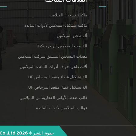
ماكينة تسخين الميلامين
ماكينة تشكيل الميلامين لأدوات المائدة
آلة طحن الميلامين
آلة صب الميلامين الهيدروليكية
معدات التسخين المسبق لمركب الميلامين
آلات طحن حواف أدوات المائدة الميلامين
آلة تشكيل غطاء مقعد المرحاض UF
آلة تشكيل غطاء مقعد المرحاض UF
قالب ضغط للأواني الفخارية من الميلامين
قوالب الميلامين لأدوات المائدة
حقوق النشر © 2026 Quanzhou Shunhao Melamine Moulds Co.,Ltd. كل الحقوق محفوظة.