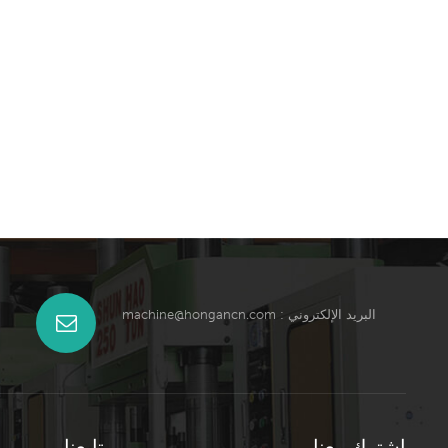
البريد الإلكتروني :
machine@hongancn.com
اشترك معنا
تابعنا