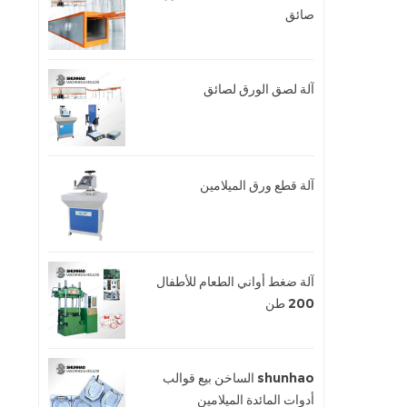
صائق
آلة لصق الورق لصائق
آلة قطع ورق الميلامين
آلة ضغط أواني الطعام للأطفال
200 طن
shunhao الساخن بيع قوالب
أدوات المائدة الميلامين