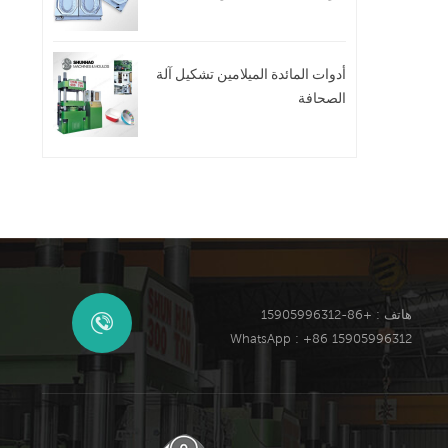
أدوات المائدة الميلامين تشكيل آلة
الصحافة
هاتف : +86-15905996312
WhatsApp : +86 15905996312