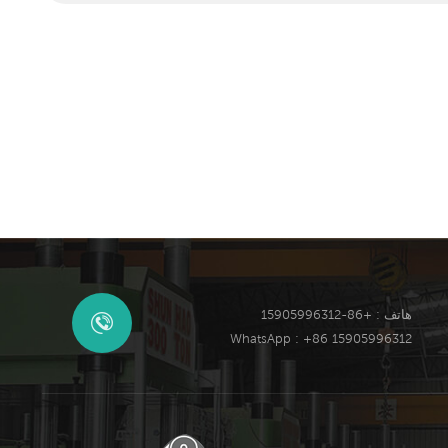
هاتف : +86-15905996312
WhatsApp : +86 15905996312