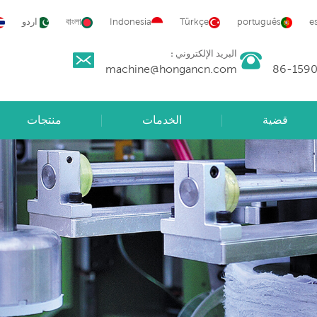
e
português
Türkçe
Indonesia
বাংলা
اردو
البريد الإلكتروني :
machine@hongancn.com
قضية
الخدمات
منتجات