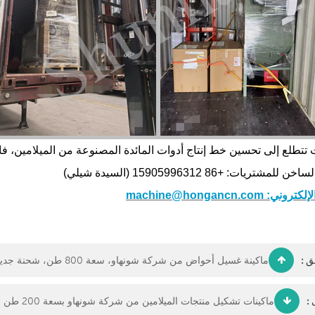
ت تتطلع إلى تحسين خط إنتاج أدوات المائدة المصنوعة من الميلامين، فا
للمشتريات: +86 15905996312 (السيدة شيلي)
ني: machine@hongancn.com
ق :
ماكينة غسيل أحواض من شركة شونهاو، سعة 800 طن، شحنة جديدة
 :
ماكينات تشكيل منتجات الميلامين من شركة شونهاو بسعة 200 طن و300 طن، شحن سلس