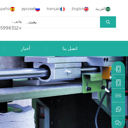
العربية
English
français
русский
spañol
هاتف :
+86-15905996312
اتصل بنا
أخبار
+86-
15905996312
+86-
machine@hongancn.com
595-
22216883
+86