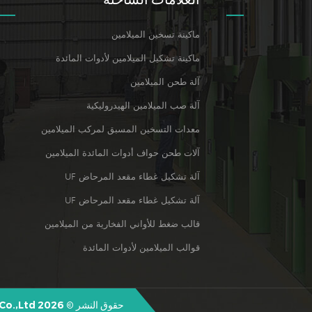
ماكينة تسخين الميلامين
ماكينة تشكيل الميلامين لأدوات المائدة
آلة طحن الميلامين
آلة صب الميلامين الهيدروليكية
معدات التسخين المسبق لمركب الميلامين
آلات طحن حواف أدوات المائدة الميلامين
آلة تشكيل غطاء مقعد المرحاض UF
آلة تشكيل غطاء مقعد المرحاض UF
قالب ضغط للأواني الفخارية من الميلامين
قوالب الميلامين لأدوات المائدة
حقوق النشر © 2026 Quanzhou Shunhao Melamine Moulds Co.,Ltd. كل الحقوق محفوظة.