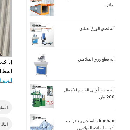
صائق
آلة لصق الورق لصائق
آلة قطع ورق الميلامين
إذا كن
الخط الساخن 
البريد الإلكترو
آلة ضغط أواني الطعام للأطفال
200 طن
الساب
shunhao الساخن بيع قوالب
التالى
أدوات المائدة الميلامين