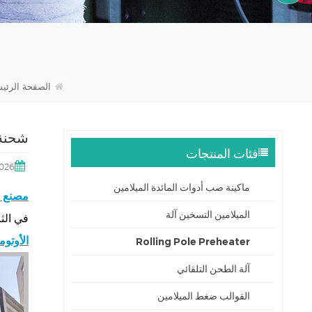
15905996312
الصفحة الرئيس
شحنة 
فئات المنتجات
2026
ماكينة صب أدوات المائدة الميلامين
مصنع ش
الميلامين التسخين آلة
في الثا
الأوتوم
Rolling Pole Preheater
آلة الطحن التلقائي
القوالب ضغط الميلامين