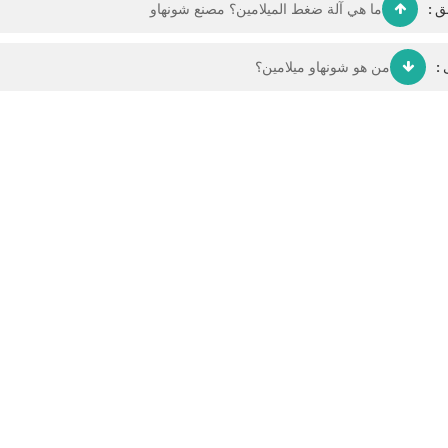
ق :
ما هي آلة ضغط الميلامين؟ مصنع شونهاو
 :
من هو شونهاو ميلامين؟