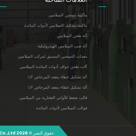
ماكينة تسخين الميلامين
ماكينة تشكيل الميلامين لأدوات المائدة
آلة طحن الميلامين
آلة صب الميلامين الهيدروليكية
معدات التسخين المسبق لمركب الميلامين
آلات طحن حواف أدوات المائدة الميلامين
آلة تشكيل غطاء مقعد المرحاض UF
آلة تشكيل غطاء مقعد المرحاض UF
قالب ضغط للأواني الفخارية من الميلامين
قوالب الميلامين لأدوات المائدة
حقوق النشر © 2026 Quanzhou Shunhao Melamine Moulds Co.,Ltd. كل الحقوق محفوظة.