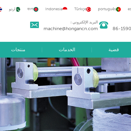
e
português
Türkçe
Indonesia
বাংলা
اردو
البريد الإلكتروني :
machine@hongancn.com
قضية
الخدمات
منتجات