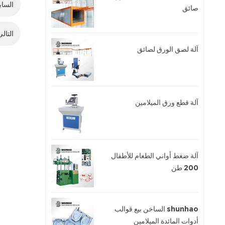
الساب
صائق
التالى
آلة لصق الورق لصائق
آلة قطع ورق الميلامين
آلة ضغط أواني الطعام للأطفال
200 طن
shunhao الساخن بيع قوالب
أدوات المائدة الميلامين