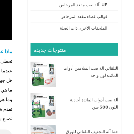
UF .آلة صب مقعد المرحاض
قوالب غطاء مقعد المرحاض
الملحقات الأخرى ذات الصلة
منتوجات جديدة
ماذا عن حو
تحظى أ
التلقائي آلة صب الميلامين أدوات
عندما ي
المائدة لون واحد
هل جها
ما هي أ
وما هي
آلة صب أدوات المائدة أحادية
اللون 300 طن
تقدم ش
تصنع شركة Shunhao آلات بقدرة 600 طن، و800 طن
خط آلة التجفيف التلقائي للورق