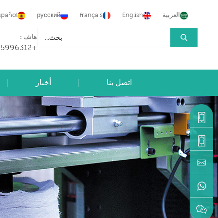
العربية
English
français
русский
spañol
هاتف :
+86-15905996312
اتصل بنا
أخبار
+86-
15905996312
+86-
machine@hongancn.com
595-
22216883
+86