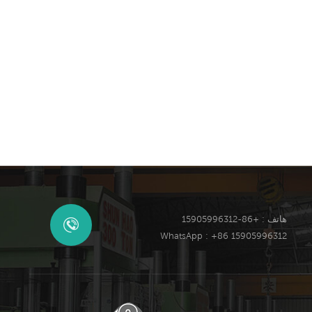
هاتف : +86-15905996312
WhatsApp : +86 15905996312