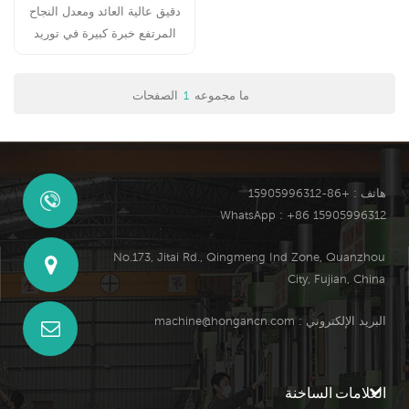
دقيق عالية العائد ومعدل النجاح
المرتفع خبرة كبيرة في توريد
قوالب مؤهلة من المصنع|2|
ما مجموعه
1
الصفحات
هاتف : +86-15905996312
WhatsApp : +86 15905996312
No.173, Jitai Rd., Qingmeng Ind Zone, Quanzhou
City, Fujian, China
البريد الإلكتروني :
machine@hongancn.com
العلامات الساخنة