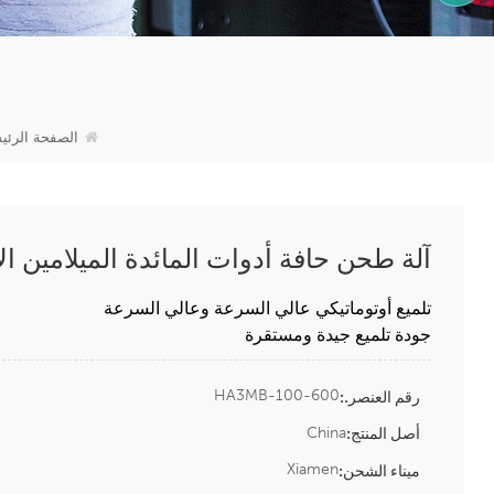
15905996312
الصفحة الرئي
آلة طحن حافة أدوات المائدة الميلامين ال
تلميع أوتوماتيكي عالي السرعة وعالي السرعة
جودة تلميع جيدة ومستقرة
HA3MB-100-600
رقم العنصر.:
China
أصل المنتج:
Xiamen
ميناء الشحن: