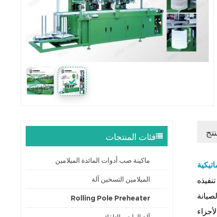
نتج
فئات المنتجات
ماكينة صب أدوات المائدة الميلامين
اتيكية
الميلامين التسخين آلة
نفيذه
صيانة
Rolling Pole Preheater
أجزاء