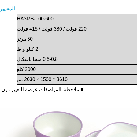
المعايير 
HA3MB-100-600
220 فولت / 380 فولت / 415 فولت
50 هرتز
2 كيلو واط
0.5-0.8 ميجا باسكال
2000 كلغ
3610 × 1500 × 2030 مم
■
ملاحظة: المواصفات عرضة للتغيير دون إ