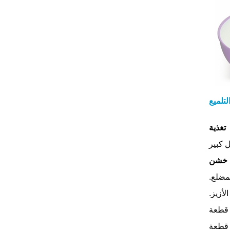
لتلميع
تغذية
خشن