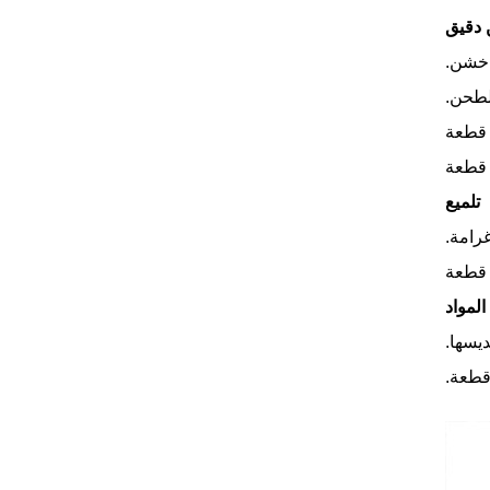
دقيق
تلميع
المواد
ديسها.