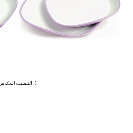
1. التنسيب المكدس ، والجلب التلقائي للمواد إلى الحزام الناقل. تقليل عدد الموظفين بشكل كبير