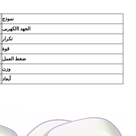
نموذج
الجهد االكهربى
تكرار
قوة
ضغط العمل
وزن
أبعاد