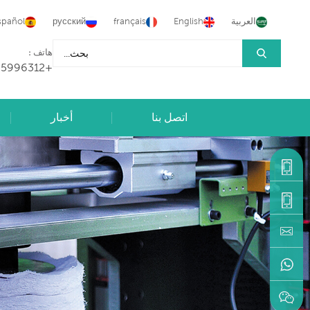
العربية
English
français
русский
spañol
هاتف :
+86-15905996312
اتصل بنا
أخبار
+86-
15905996312
+86-
machine@hongancn.com
595-
22216883
+86