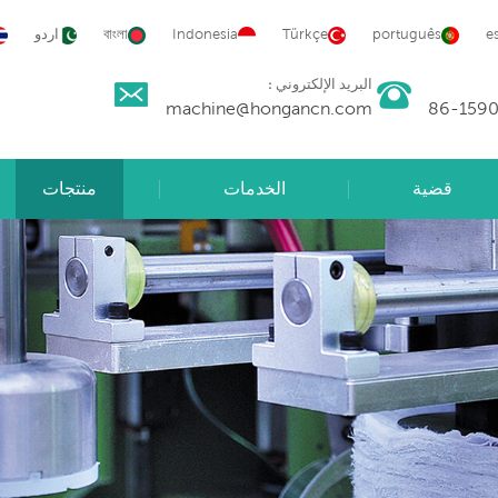
e
português
Türkçe
Indonesia
বাংলা
اردو
البريد الإلكتروني :
machine@hongancn.com
قضية
الخدمات
منتجات