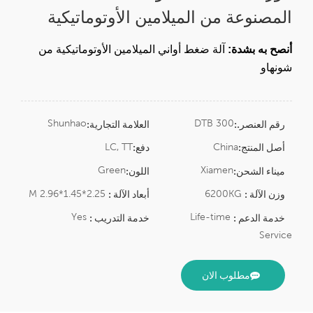
المصنوعة من الميلامين الأوتوماتيكية
أنصح به بشدة:
آلة ضغط أواني الميلامين الأوتوماتيكية من
شونهاو
Shunhao
DTB 300
رقم العنصر.:
العلامة التجارية:
LC, TT
China
أصل المنتج:
دفع:
Green
Xiamen
ميناء الشحن:
اللون:
2.25*1.45*2.96 M
6200KG
وزن الآلة :
أبعاد الآلة :
Yes
Life-time
خدمة الدعم :
خدمة التدريب :
Service
مطلوب الان